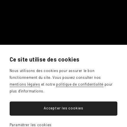
0486 / 91 47 49
Ce site utilise des cookies
giotrottadesign@gmail.com
Nous utilisons des cookies pour assurer le bon
fonctionnement du site. Vous pouvez consulter nos
mentions légales
et notre
politique de confidentialité
pour
plus d'informations.
Accepter les cookies
Plan du site
Paramétrer les cookies